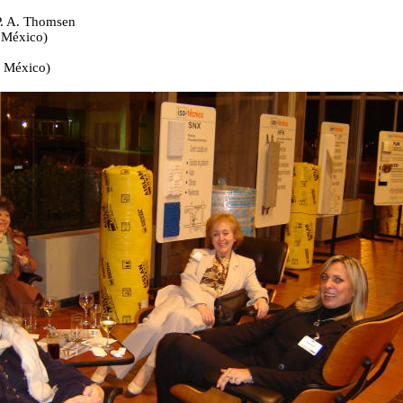
 P. A. Thomsen
 México)
, México)