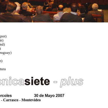
por)
le)
nd)
)
Uruguay)
m)
tura
Miércoles 30 de Mayo 2007
 - Carrasco - Montevideo